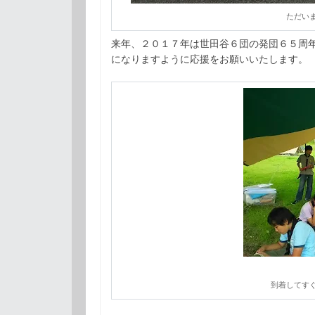
ただい
来年、２０１７年は世田谷６団の発団６５周
になりますように応援をお願いいたします。
到着してす