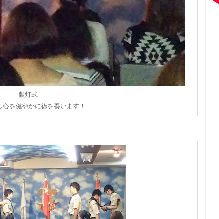
献灯式
し心を健やかに徳を養います！