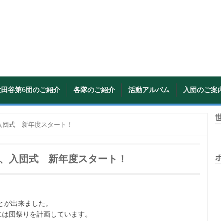
世田谷第6団のご紹介
各隊のご紹介
活動アルバム
入団のご案
世
入団式 新年度スタート！
、入団式 新年度スタート！
ことが出来ました。
には団祭りを計画しています。