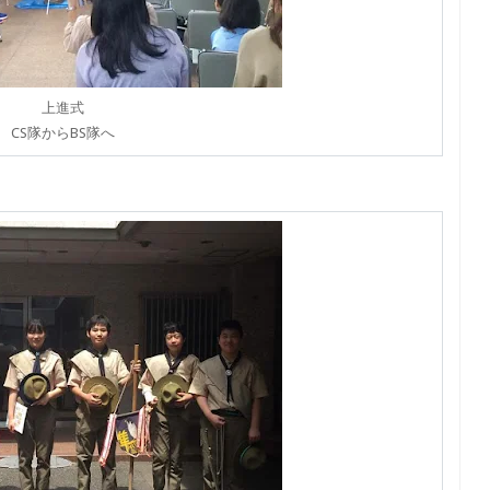
上進式
CS隊からBS隊へ