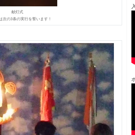
献灯式
は次の3条の実行を誓います！