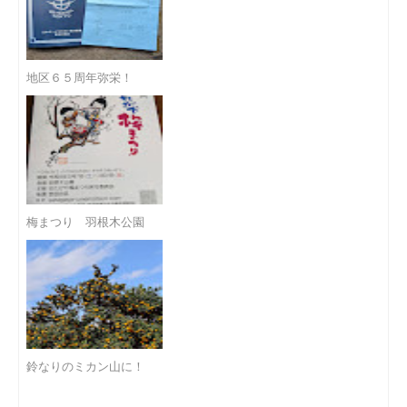
地区６５周年弥栄！
梅まつり 羽根木公園
鈴なりのミカン山に！