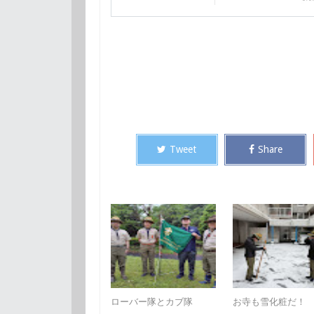
Tweet
Share
ローバー隊とカブ隊
お寺も雪化粧だ！