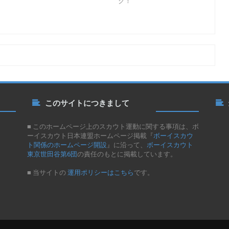
ク！
このサイトにつきまして
■ このホームページ上のスカウト運動に関する事項は、ボ
ーイスカウト日本連盟ホームページ掲載『
ボーイスカウ
ト関係のホームページ開設
』に沿って、
ボーイスカウト
東京世田谷第6団
の責任のもとに掲載しています。
■ 当サイトの
運用ポリシーはこちら
です。