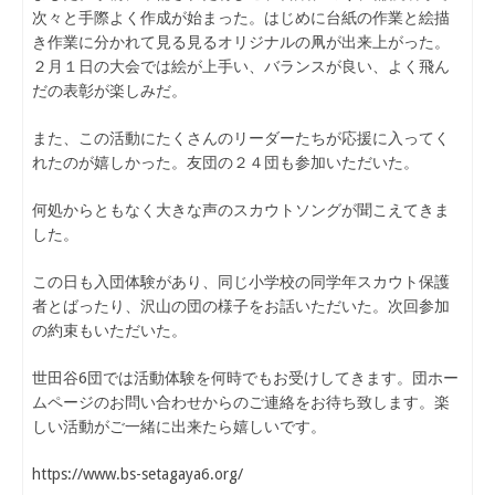
次々と手際よく作成が始まった。はじめに台紙の作業と絵描
き作業に分かれて見る見るオリジナルの凧が出来上がった。
２月１日の大会では絵が上手い、バランスが良い、よく飛ん
だの表彰が楽しみだ。
また、この活動にたくさんのリーダーたちが応援に入ってく
れたのが嬉しかった。友団の２４団も参加いただいた。
何処からともなく大きな声のスカウトソングが聞こえてきま
した。
この日も入団体験があり、同じ小学校の同学年スカウト保護
者とばったり、沢山の団の様子をお話いただいた。次回参加
の約束もいただいた。
世田谷6団では活動体験を何時でもお受けしてきます。団ホー
ムページのお問い合わせからのご連絡をお待ち致します。楽
しい活動がご一緒に出来たら嬉しいです。
https://www.bs-setagaya6.org/