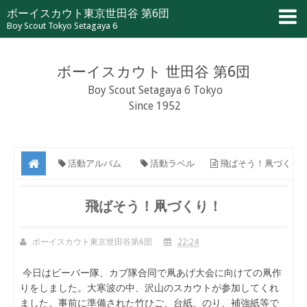
ボーイスカウト東京世田谷 第6団
Boy Scout Tokyo Setagaya 6
ボーイスカウト 世田谷 第6団
Boy Scout Setagaya 6 Tokyo
Since 1952
活動アルバム
活動ラベル
飛ばそう！凧づく
り！
飛ばそう！凧づくり！
ボーイスカウト東京世田谷第6団
22:24
今日はビーバー隊、カブ隊合同で凧あげ大会に向けての凧作
りをしました。大寒波の中、沢山のスカウトが参加してくれ
ました。事前に準備された竹ひご、台紙、のり、補強紙等で