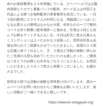
布のお客様整理を２０年実施している。ビーバー,カブは公園
内清掃とスカウト募集パンフの配布、ボーイ以上は代田三土
代会による餅つき無料配布の来客整理を担当している。一日
３回の配布に２０００人の行列になる。球戯場にいっぱいに
なるお客さんの整理はなかなか大変。何本ものロープで整列
コースを作り順番に配布場所へと進める。圧巻は３回とも並
んでお餅をゲットする人もいる。今日は好天に恵まれ風もな
くコンデションは上々だがかなり頑張った。世田谷区長も会
場を回られてご挨拶をさせていただきました。友団の２４団
も応援に来てくれました。又、２度ほど活動の体験に来られ
たご兄弟の入団も決めていただいたのも嬉しかった。ご褒美
はつきたてのお餅とお弁当をごちそうになりました。お世話
いただきましたスタッフ皆さん有難うございました。お疲れ
さまでした。
世田谷６団では活動の体験を常時受け付けています。団ホー
ムページのお問い合わせからご連絡をお願いいたします。楽
しい活動がご一緒にできると嬉しいです。
https://www.bs-setagaya6.org/