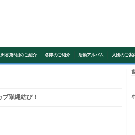
世田谷第6団のご紹介
各隊のご紹介
活動アルバム
入団のご案
世
カブ隊縄結び！