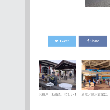
Tweet
Share
お彼岸、動物園、忙しい！
新江ノ島水族館に